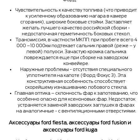
Чувствительность к качеству топлива (что приводит
к усиленному образованию нагара в камере
сгорания), широкие боковые стойки. Заставляет
желать лучшего качество российской сборки -
недостаточная герметичность боковых стекол.
Трансмиссия, в частности МКПП: при пробеге всего 4
000 –10 000км подтекает сальник правой (реже – у
левой) полуоси. Зачастую кромка сальника
повреждается еще при сборке на заводском
конвейере.
Наружные проблемы - отсутствия специального
уплотнителя на капоте (Форд Фокус 3). Эта
конструктивная особенность способствует
скорейшему изнашиванию лобового стекла.
Главная оптика – склонность фар к запотеванию, что
особенно опасно для ксеноновых фар. Недостаток
устраняется заменой заводских заглушек в фарах
на аналогичные - с вентиляционными отверстиями.
Аксессуары ford fiesta, аксессуары ford fusion и
аксессуары ford kuga