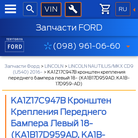
RU
Запчасти FORD
(098) 961-06-60
Запчасти Форд
>
LINCOLN
>
LINCOLN NAUTILUS/MKX CD9
(U540) 2016-
>
KA1Z17C947B кронштен крепления
переднего бампера левый 18- (KA1B17D959AD, KA1B-
17D959-AD)
KA1Z17C947B Кронштен
Крепления Переднего
Бампера Левый 18-
(KA1B17D959AD, KA1B-