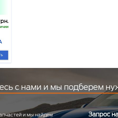
рн.
личии
A
ть
есь с нами и мы подберем ну
Запрос н
апчастей и мы найдем