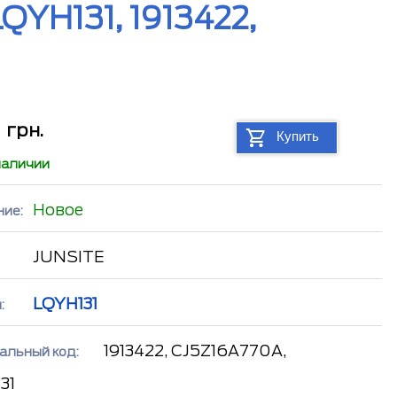
QYH131, 1913422,
2
грн.
Купить
наличии
Новое
ние:
JUNSITE
LQYH131
:
1913422, CJ5Z16A770A,
альный код:
31