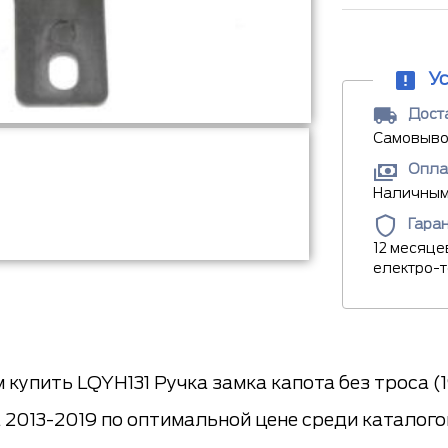
У
Доста
Самовывоз
Опла
Наличными
Гара
12 месяце
електро-
купить LQYH131 Ручка замка капота без троса (
 2013-2019 по оптимальной цене среди каталогов