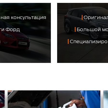
ная консультация
Оригинал
сти Форд
Большой м
й
Специализиро