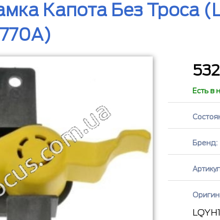
амка Капота Без Троса (L
770A)
53
Есть в 
Состоя
Бренд:
Артикул
Оригин
LQYH1