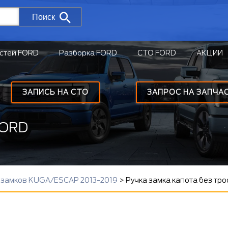
Поиск
стей FORD
Разборка FORD
СТО FORD
АКЦИИ
ЗАПИСЬ НА СТО
ЗАПРОС НА ЗАПЧА
FORD
/к замков KUGA/ESCAP 2013-2019
>
Ручка замка капота без тро