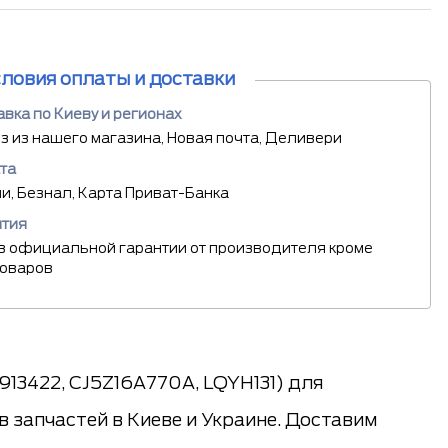
словия оплаты и доставки
вка по Киеву и регионах
 из нашего магазина, Новая почта, Деливери
та
, Безнал, Карта Приват-Банка
нтия
в официальной гарантии от производителя кроме
товаров
1913422, CJ5Z16A770A, LQYH131) для
 запчастей в Киеве и Украине. Доставим