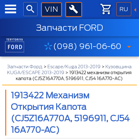
RU
Запчасти FORD
(098) 961-06-60
Запчасти Форд
>
Escape/Kuga 2013-2019
>
Кузовщина
KUGA/ESCAPE 2013-2019
>
1913422 механизм открытия
капота (CJ5Z16A770A, 5196911, CJ54 16A770-AC)
1913422 Механизм
Открытия Капота
(CJ5Z16A770A, 5196911, CJ54
16A770-AC)