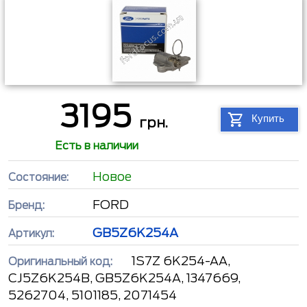
3195
Купить
грн.
Есть в наличии
Новое
Состояние:
FORD
Бренд:
GB5Z6K254A
Артикул:
1S7Z 6K254-AA,
Оригинальный код:
CJ5Z6K254B, GB5Z6K254A, 1347669,
5262704, 5101185, 2071454