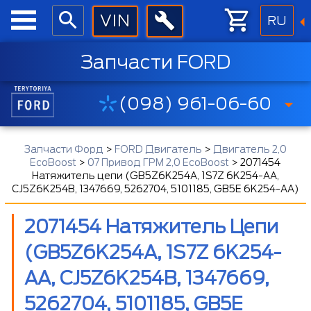
RU
Запчасти FORD
(098) 961-06-60
Запчасти Форд
>
FORD Двигатель
>
Двигатель 2,0
EcoBoost
>
07 Привод ГРМ 2,0 EcoBoost
>
2071454
Натяжитель цепи (GB5Z6K254A, 1S7Z 6K254-AA,
CJ5Z6K254B, 1347669, 5262704, 5101185, GB5E 6K254-AA)
2071454 Натяжитель Цепи
(GB5Z6K254A, 1S7Z 6K254-
AA, CJ5Z6K254B, 1347669,
5262704, 5101185, GB5E