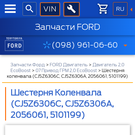
RU
Запчасти FORD
(098) 961-06-60
Запчасти Форд
>
FORD Двигатель
>
Двигатель 2,0
EcoBoost
>
07 Привод ГРМ 2,0 EcoBoost
>
Шестерня
коленвала (CJ5Z6306C, CJ5Z6306A, 2056061, 5101199)
Шестерня Коленвала
(CJ5Z6306C, CJ5Z6306A,
2056061, 5101199)