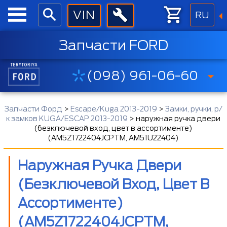
RU
Запчасти FORD
(098) 961-06-60
Запчасти Форд
>
Escape/Kuga 2013-2019
>
Замки, ручки, р/
к замков KUGA/ESCAP 2013-2019
>
наружная ручка двери
(безключевой вход, цвет в ассортименте)
(AM5Z1722404JCPTM, AM51U22404)
Наружная Ручка Двери
(безключевой Вход, Цвет В
Ассортименте)
(AM5Z1722404JCPTM,