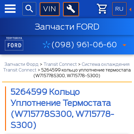
RU
Запчасти FORD
(098) 961-06-60
Запчасти Форд
>
Transit Connect
>
Система охлаждения
Transit Connect
>
5264599 кольцо уплотнение термостата
(W715778S300, W715778-S300)
5264599 Кольцо
Уплотнение Термостата
(W715778S300, W715778-
S300)