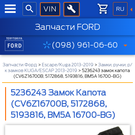
RU
Запчасти FORD
(098) 961-06-60
Запчасти Форд
>
Escape/Kuga 2013-2019
>
Замки, ручки, р/
к замков KUGA/ESCAP 2013-2019
>
5236243 замок капота
(CV6Z16700B, 5172868, 5193816, BM5A 16700-BG)
5236243 Замок Капота
(CV6Z16700B, 5172868,
5193816, BM5A 16700-BG)