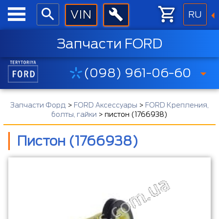
RU
Запчасти FORD
(098) 961-06-60
Запчасти Форд
>
FORD Аксессуары
>
FORD Крепления,
болты, гайки
>
пистон (1766938)
Пистон (1766938)