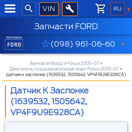
RU
Запчасти FORD
(098) 961-06-60
Запчасти Форд
>
Focus 2005-07
>
Двигатель,подушки,впускной тракт Focus 2005-07
>
датчик к заслонке (1639532, 1505642, VP4F9U9E928CA)
Датчик К Заслонке
(1639532, 1505642,
VP4F9U9E928CA)