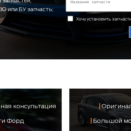
 запчастей;
Ю или БУ запчасть;
Хочу установить запчас
ная консультация
Оригинал
сти Форд
Большой м