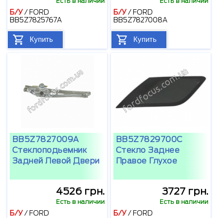
Есть в наличии
Есть в наличии
Б/У
/
FORD
Б/У
/
FORD
BB5Z7825767A
BB5Z7827008A
Купить
Купить
BB5Z7827009A
BB5Z7829700C
Стеклоподьемник
Стекло Заднее
Задней Левой Двери
Правое Глухое
4526 грн.
3727 грн.
Есть в наличии
Есть в наличии
Б/У
/
FORD
Б/У
/
FORD