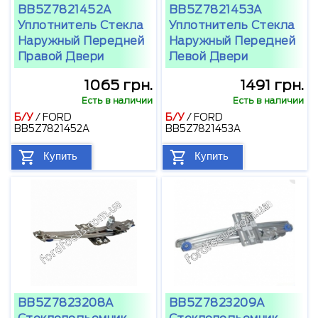
BB5Z7821452A
BB5Z7821453A
Уплотнитель Стекла
Уплотнитель Стекла
Наружный Передней
Наружный Передней
Правой Двери
Левой Двери
1065 грн.
1491 грн.
Есть в наличии
Есть в наличии
Б/У
/
FORD
Б/У
/
FORD
BB5Z7821452A
BB5Z7821453A
Купить
Купить
BB5Z7823208A
BB5Z7823209A