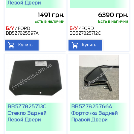
Левой Двери
1491 грн.
6390 грн.
Есть в наличии
Есть в наличии
Б/У
/
FORD
Б/У
/
FORD
BB5Z7825597A
BB5Z7825712C
Купить
Купить
BB5Z7825713C
BB5Z7825766A
Стекло Задней
Форточка Задней
Левой Двери
Правой Двери