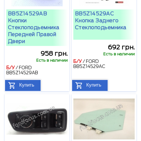
BB5Z14529AB
BB5Z14529AC
Кнопки
Кнопка Заднего
Стеклоподьемника
Стеклоподьемника
Передней Правой
Двери
692 грн.
958 грн.
Есть в наличии
Есть в наличии
Б/У
/
FORD
BB5Z14529AC
Б/У
/
FORD
BB5Z14529AB
Купить
Купить