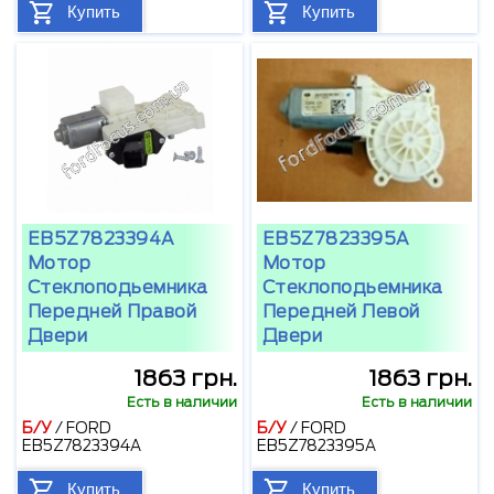
Купить
Купить
EB5Z7823394A
EB5Z7823395A
Мотор
Мотор
Стеклоподьемника
Стеклоподьемника
Передней Правой
Передней Левой
Двери
Двери
1863 грн.
1863 грн.
Есть в наличии
Есть в наличии
Б/У
/
FORD
Б/У
/
FORD
EB5Z7823394A
EB5Z7823395A
Купить
Купить