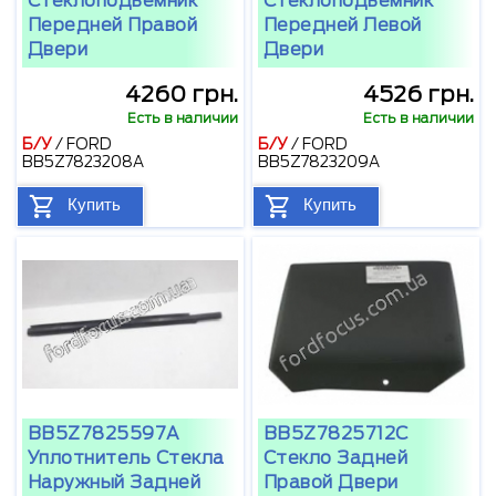
Стеклоподьемник
Стеклоподьемник
Передней Правой
Передней Левой
Двери
Двери
4260 грн.
4526 грн.
Есть в наличии
Есть в наличии
Б/У
/
FORD
Б/У
/
FORD
BB5Z7823208A
BB5Z7823209A
Купить
Купить
BB5Z7825597A
BB5Z7825712C
Уплотнитель Стекла
Стекло Задней
Наружный Задней
Правой Двери