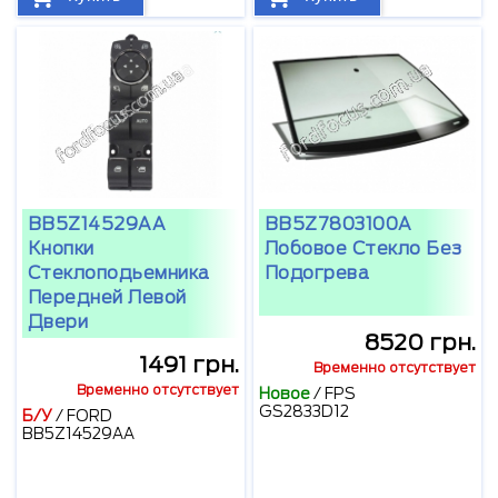
BB5Z14529AA
BB5Z7803100A
Кнопки
Лобовое Стекло Без
Стеклоподьемника
Подогрева
Передней Левой
Двери
8520 грн.
1491 грн.
Временно отсутствует
Временно отсутствует
Новое
/
FPS
GS2833D12
Б/У
/
FORD
BB5Z14529AA