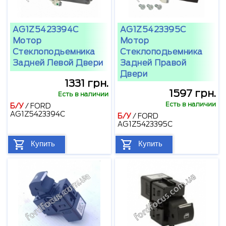
AG1Z5423394C
AG1Z5423395C
Мотор
Мотор
Стеклоподьемника
Стеклоподьемника
Задней Левой Двери
Задней Правой
Двери
1331 грн.
1597 грн.
Есть в наличии
Есть в наличии
Б/У
/
FORD
AG1Z5423394C
Б/У
/
FORD
AG1Z5423395C
Купить
Купить