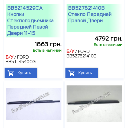
BB5Z14529CA
BB5Z7821410B
Кнопки
Стекло Передней
Стеклоподьемника
Правой Двери
Передней Левой
Двери 11-15
4792 грн.
1863 грн.
Есть в наличии
Есть в наличии
Б/У
/
FORD
BB5Z7821410B
Б/У
/
FORD
BB5T14540CG
Купить
Купить