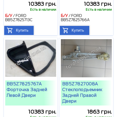
10383 грн.
10383 грн.
Есть в наличии
Есть в наличии
Б/У
/
FORD
Б/У
/
FORD
BB5Z7825713C
BB5Z7825766A
Купить
Купить
BB5Z7825767A
BB5Z7827008A
Форточка Задней
Стеклоподьемник
Левой Двери
Задней Правой
Двери
10383 грн.
1863 грн.