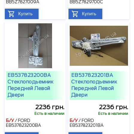
BB5Z7827009A
BB5Z7829700C
Купить
Купить
EB537823200BA
EB537823201BA
Стеклоподьемник
Стеклоподьемник
Передней Левой
Передней Левой
Двери
Двери
2236 грн.
2236 грн.
Есть в наличии
Есть в наличии
Б/У
/
FORD
Б/У
/
FORD
EB537823200BA
EB537823201BA