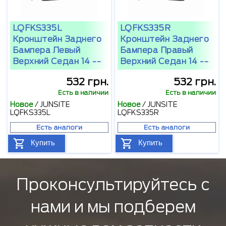
LQFKS335L
LQFKS335R
Кронштейн Заднего
Кронштейн Заднего
Бампера Левый
Бампера Правый
Верхний Седан 14 --
Верхний Седан 14 --
532 грн.
532 грн.
Есть в наличии
Есть в наличии
Новое
/
JUNSITE
Новое
/
JUNSITE
LQFKS335L
LQFKS335R
Есть аналоги
Есть аналоги
Купить
Купить
Проконсультируйтесь с
нами и мы подберем