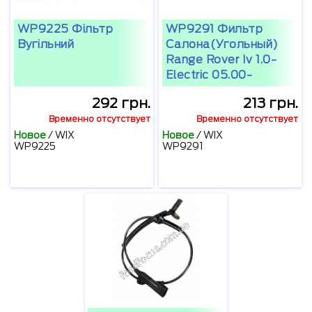
WP9225 Фільтр
WP9291 Фильтр
Вугільний
Салона(угольный)
Range Rover Iv 1.0-
Electric 05.00-
292 грн.
213 грн.
Временно отсутствует
Временно отсутствует
Новое
/
WIX
Новое
/
WIX
WP9225
WP9291