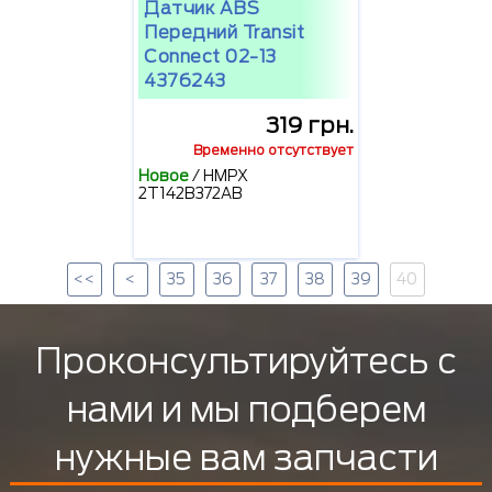
Датчик ABS
Передний Transit
Connect 02-13
4376243
319 грн.
Временно отсутствует
Новое
/
HMPX
2T142B372AB
<<
<
35
36
37
38
39
40
Проконсультируйтесь с
нами и мы подберем
нужные вам запчасти