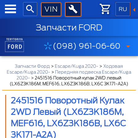
RU
Запчасти FORD
(098) 961-06-60
Запчасти Форд
>
Escape/Kuga 2020-
>
Ходовая
Escape/Kuga 2020-
>
Передняя подвеска Escape/Kuga
2020-
>
2451516 Поворотный кулак 2WD левый
(LX6Z3K186M, MEF616, LX6Z3K186B, LX6C 3K171-A2A)
2451516 Поворотный Кулак
2WD Левый (LX6Z3K186M,
MEF616, LX6Z3K186B, LX6C
3K171-A2A)