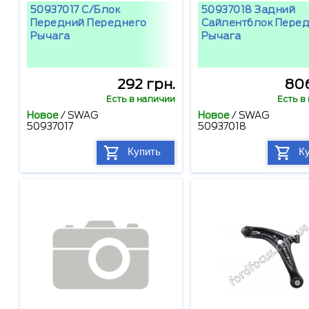
50937017 С/блок
50937018 Задний
Передний Переднего
Сайлентблок Пере
Рычага
Рычага
292 грн.
806
Есть в наличии
Есть в
Новое
/
SWAG
Новое
/
SWAG
50937017
50937018
Купить
К