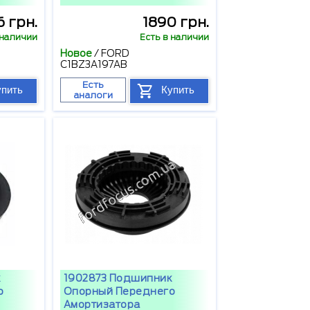
 грн.
1890 грн.
 наличии
Есть в наличии
Новое
/
FORD
C1BZ3A197AB
Есть
упить
Купить
аналоги
1902873 Подшипник
о
Опорный Переднего
Амортизатора