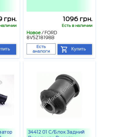
9 грн.
1096 грн.
 наличии
Есть в наличии
Новое
/
FORD
8V5Z18198B
Есть
упить
Купить
аналоги
затор
34412 01 С/блок Задний