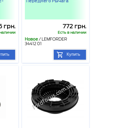
2-
Переднего Рычага
5 грн.
772 грн.
 наличии
Есть в наличии
Новое
/
LEMFORDER
34412 01
упить
Купить