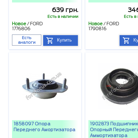
639 грн.
346
Есть в наличии
Есть в
Новое
/
FORD
Новое
/
FORD
1776806
1790816
Есть
Купить
К
аналоги
1858097 Опора
1902873 Подшипник
Переднего Амортизатора
Опорный Переднег
Аммортизатора