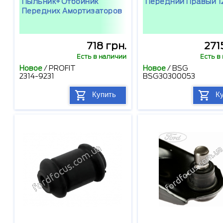
Пыльник+отбойник
Передний Правый 1
Передних Амортизаторов
718 грн.
271
Есть в наличии
Есть в
Новое
/
PROFIT
Новое
/
BSG
2314-9231
BSG30300053
Купить
К