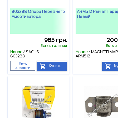
803288 Опора Переднего
ARM512 Рычаг Пере
Амортизатора
Левый
985 грн.
2001
Есть в наличии
Есть в
Новое
/
SACHS
Новое
/
MAGNETI MAR
803288
ARM512
Есть
Купить
К
аналоги