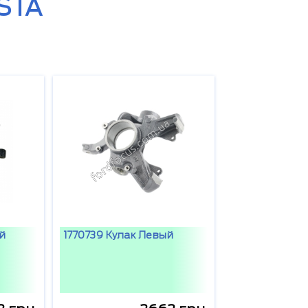
STA
ый
1770739 Кулак Левый