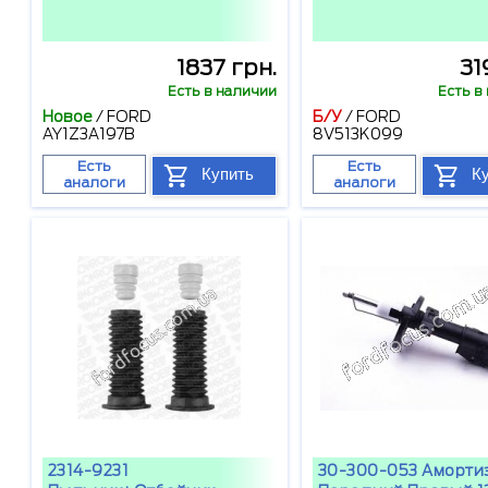
1837 грн.
31
Есть в наличии
Есть в
Новое
/
FORD
Б/У
/
FORD
AY1Z3A197B
8V513K099
Есть
Есть
Купить
К
аналоги
аналоги
2314-9231
30-300-053 Аморти