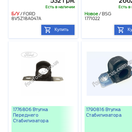
532 грн.
2662
Есть в наличии
Есть в
Б/У
/
FORD
Новое
/
BSG
8V5Z18A047A
1771022
Купить
К
1776806 Втулка
1790816 Втулка
Переднего
Стабилизатора
Стабилизатора