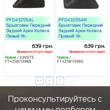
PFD43255AL
PFD43255AR
Брызговик Передний
Брызговик Передний
Задней Арки Колеса
Задней Арки Колеса
Левый 18-
Правый 18-
639 грн.
639 грн.
Временно отсутствует
Временно отсутствует
Новое
/
JUNSITE
Новое
/
FT4Z5811398B
FT4Z5811398A
<<
<
1
2
Проконсультируйтесь с
нами и мы подберем