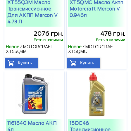
XT55Q3M Масло
XT5QMC Масло Акпп
Трансмиссионное
Motorcraft Mercon V
Для АКПП Mercon V
0.946л
4.73 Л
2076 грн.
478 грн.
Есть в наличии
Есть в наличии
Новое
/
MOTORCRAFT
Новое
/
MOTORCRAFT
XT55Q3M
XT5QMC
Купить
Купить
1161640 Масло АКП
15DC46
4л
Трансмисионное