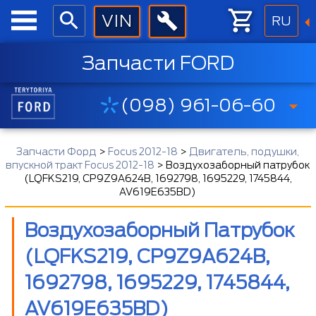
RU
Запчасти FORD
(098) 961-06-60
Запчасти Форд
>
Focus 2012-18
>
Двигатель, подушки,
впускной тракт Focus 2012-18
>
Воздухозаборный патрубок
(LQFKS219, CP9Z9A624B, 1692798, 1695229, 1745844,
AV619E635BD)
Воздухозаборный Патрубок
(LQFKS219, CP9Z9A624B,
1692798, 1695229, 1745844,
AV619E635BD)