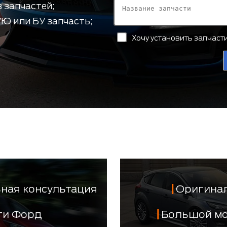
 запчастей;
Ю или БУ запчасть;
Хочу установить запчас
ная консультация
Оригинал
сти Форд
Большой м