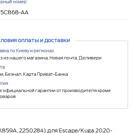
рный номер:
15C868-AA
словия оплаты и доставки
вка по Киеву и регионах
 из нашего магазина, Новая почта, Деливери
та
, Безнал, Карта Приват-Банка
нтия
в официальной гарантии от производителя кроме
товаров
K859A, 2250284) для Escape/Kuga 2020-