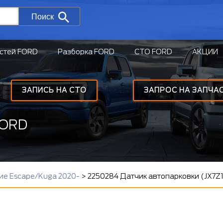
Поиск
стей FORD
Разборка FORD
СТО FORD
АКЦИИ
ЗАПИСЬ НА СТО
ЗАПРОС НА ЗАПЧА
FORD
ие Escape/Kuga 2020-
>
2250284 Датчик автопарковки (JX7Z