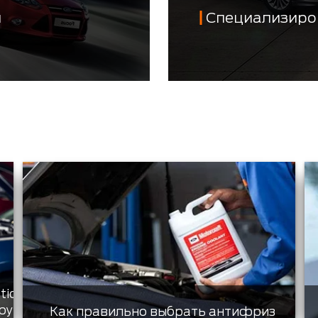
й
Специализиро
tic
ру
Как правильно выбрать антифриз