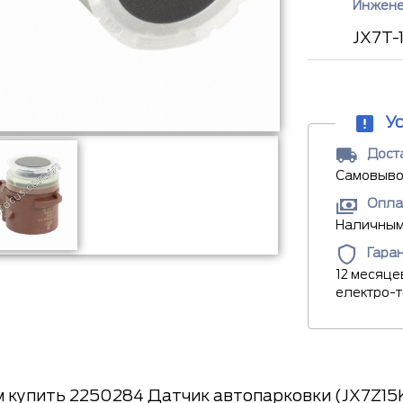
Инжене
JX7T-
У
Доста
Самовывоз
Опла
Наличными
Гара
12 месяце
електро-
 купить 2250284 Датчик автопарковки (JX7Z15