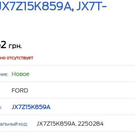
JX7Z15K859A, JX7T-
62
грн.
но отсутствует
Новое
ние:
FORD
JX7Z15K859A
:
JX7Z15K859A, 2250284
альный код: