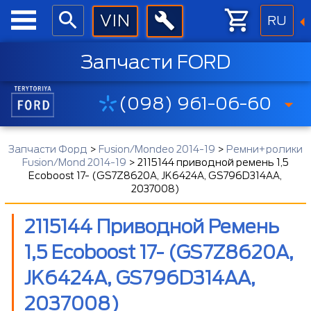
RU
Запчасти FORD
(098) 961-06-60
Запчасти Форд
>
Fusion/Mondeo 2014-19
>
Ремни+ролики
Fusion/Mond 2014-19
>
2115144 приводной ремень 1,5
Ecoboost 17- (GS7Z8620A, JK6424A, GS796D314AA,
2037008)
2115144 Приводной Ремень
1,5 Ecoboost 17- (GS7Z8620A,
JK6424A, GS796D314AA,
2037008)