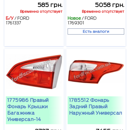
585 грн.
5058 грн.
Временно отсутствует
Временно отсутствует
Б/У
/
FORD
Новое
/
FORD
1761337
1769301
Есть аналоги
1775986 Правый
1785512 Фонарь
Фонарь Крышки
Задний Правый
Багажника
Наружный Универсал
Универсал-14