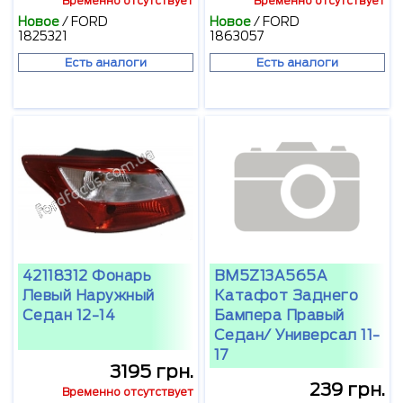
Временно отсутствует
Временно отсутствует
Новое
/
FORD
Новое
/
FORD
1825321
1863057
Есть аналоги
Есть аналоги
42118312 Фонарь
BM5Z13A565A
Левый Наружный
Катафот Заднего
Седан 12-14
Бампера Правый
Седан/ Универсал 11-
17
3195 грн.
239 грн.
Временно отсутствует