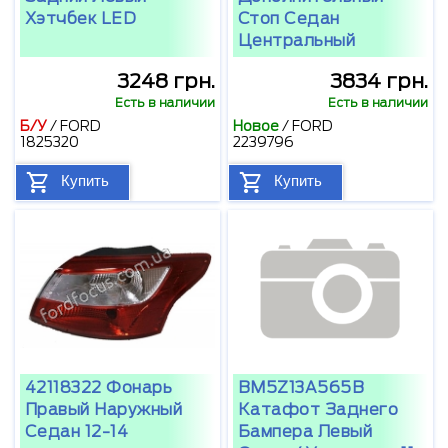
Хэтчбек LED
Стоп Седан
Центральный
3248 грн.
3834 грн.
Есть в наличии
Есть в наличии
Б/У
/
FORD
Новое
/
FORD
1825320
2239796
Купить
Купить
42118322 Фонарь
BM5Z13A565B
Правый Наружный
Катафот Заднего
Седан 12-14
Бампера Левый