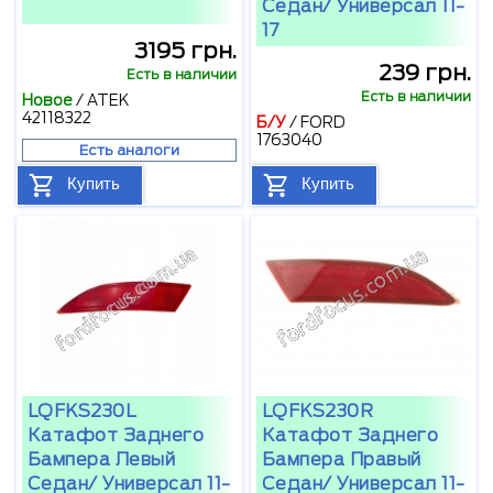
Седан/ Универсал 11-
17
3195 грн.
239 грн.
Есть в наличии
Есть в наличии
Новое
/
ATEK
42118322
Б/У
/
FORD
1763040
Есть аналоги
Купить
Купить
LQFKS230L
LQFKS230R
Катафот Заднего
Катафот Заднего
Бампера Левый
Бампера Правый
Седан/ Универсал 11-
Седан/ Универсал 11-