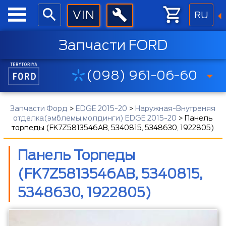
RU
Запчасти FORD
(098) 961-06-60
Запчасти Форд
>
EDGE 2015-20
>
Наружная-Внутреняя
отделка(эмблемы,молдинги) EDGE 2015-20
>
Панель
торпеды (FK7Z5813546AB, 5340815, 5348630, 1922805)
Панель Торпеды
(FK7Z5813546AB, 5340815,
5348630, 1922805)