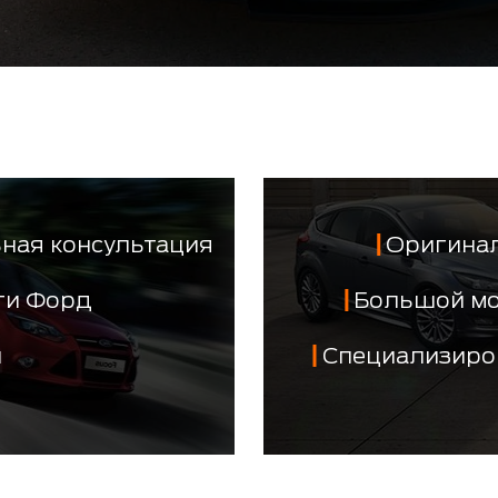
ная консультация
Оригинал
сти Форд
Большой м
й
Специализиро