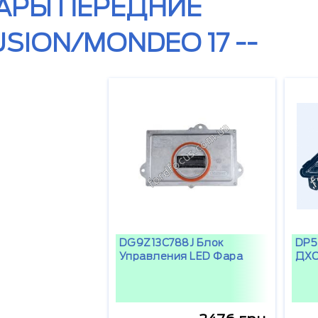
АРЫ ПЕРЕДНИЕ
USION/MONDEO 17 --
DG9Z13C788J Блок
DP5
Управления LED Фара
ДХО