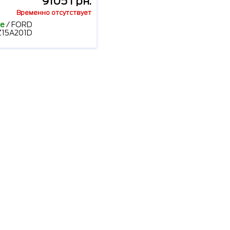
9105 грн.
Временно отсутствует
е
/
FORD
15A201D