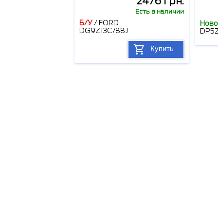
2476 грн.
Есть в наличии
Б/У
/
FORD
Ново
DG9Z13C788J
DP5Z
Купить