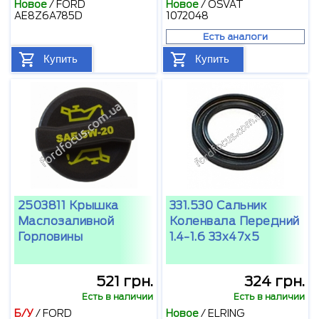
Новое
/
FORD
Новое
/
OSVAT
AE8Z6A785D
1072048
Есть аналоги
Купить
Купить
2503811 Крышка
331.530 Сальник
Маслозаливной
Коленвала Передний
Горловины
1.4-1.6 33х47х5
521 грн.
324 грн.
Есть в наличии
Есть в наличии
Б/У
/
FORD
Новое
/
ELRING