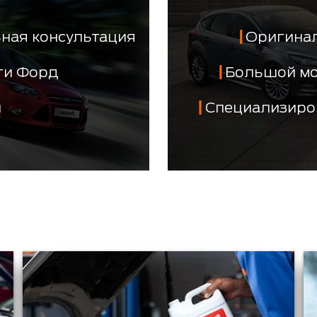
ная консультация
Оригинал
сти Форд
Большой м
й
Специализиро