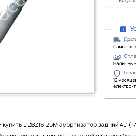
Код пр
У
Доста
Самовывоз
Опла
Наличными
Гара
12 месяце
електро-
 купить D2BZ18125M амортизатор задний 4D (172
 цене среди каталогов запчастей в Киеве и Укр