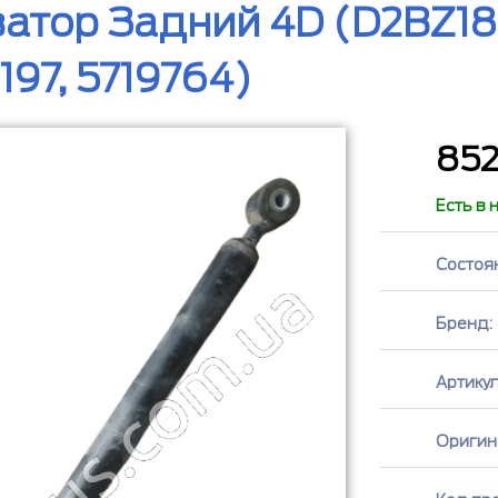
атор Задний 4D (D2BZ181
97, 5719764)
85
Есть в 
Состоя
Бренд:
Артикул
Оригин