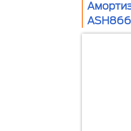
Амортиз
ASH8661