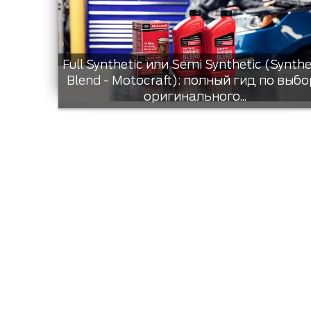
Full Synthetic или Semi Synthetic (Synthe
Blend - Motocraft): полный гид по выбо
оригинального...