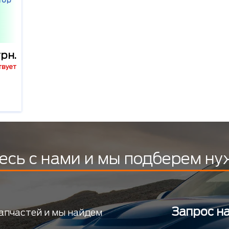
тор
рн.
твует
есь с нами и мы подберем ну
Запрос н
апчастей и мы найдем