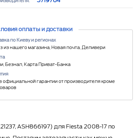
5719764
оизводителя:
словия оплаты и доставки
вка по Киеву и регионах
 из нашего магазина, Новая почта, Деливери
та
, Безнал, Карта Приват-Банка
нтия
в официальной гарантии от производителя кроме
товаров
1237, ASH866197) для Fiesta 2008-17 по
аине. Доставим автозапчасти как можно