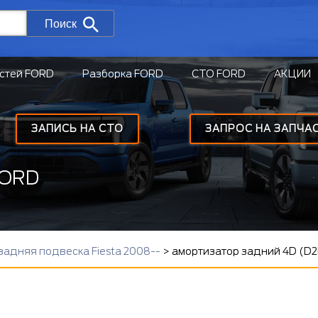
Поиск
стей FORD
Разборка FORD
СТО FORD
АКЦИИ
ЗАПИСЬ НА СТО
ЗАПРОС НА ЗАПЧА
FORD
задняя подвеска Fiesta 2008--
>
амортизатор задний 4D (D2B