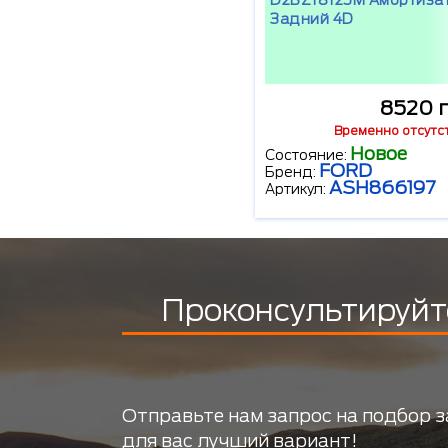
D2BZ18125M Амортиза
Задний 4D
8520 г
Временно отсутс
Новое
Состояние:
FORD
Бренд:
ASH866197
Артикул:
Проконсультируйт
Отправьте нам запрос на подбор з
для вас лучший вариант!