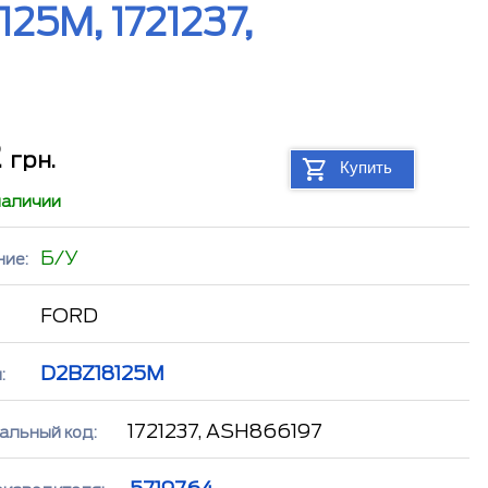
25M, 1721237,
2
грн.
Купить
наличии
Б/У
ние:
FORD
D2BZ18125M
:
1721237, ASH866197
альный код: