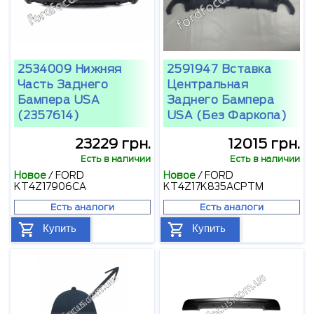
2534009 Нижняя
2591947 Вставка
Часть Заднего
Центральная
Бампера USA
Заднего Бампера
(2357614)
USA (без Фаркопа)
23229 грн.
12015 грн.
Есть в наличии
Есть в наличии
Новое
/
FORD
Новое
/
FORD
KT4Z17906CA
KT4Z17K835ACPTM
Есть аналоги
Есть аналоги
Купить
Купить