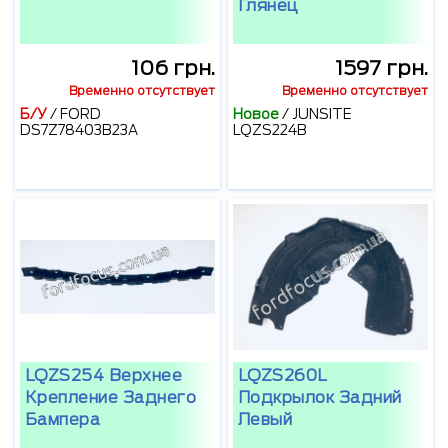
Глянец
106 грн.
1597 грн.
Временно отсутствует
Временно отсутствует
Б/У
/
FORD
Новое
/
JUNSITE
DS7Z78403B23A
LQZS224B
LQZS254 Верхнее
LQZS260L
Крепление Заднего
Подкрылок Задний
Бампера
Левый