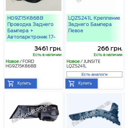
HG9Z15K868B
LQZS241L Крепление
Проводка Заднего
Заднего Бампера
Бампера +
Левое
Автопарктроник 17-
3461 грн.
266 грн.
Есть в наличии
Есть в наличии
Новое
/
FORD
Новое
/
JUNSITE
HG9Z15K868B
LQZS241L
Есть аналоги
Купить
Купить