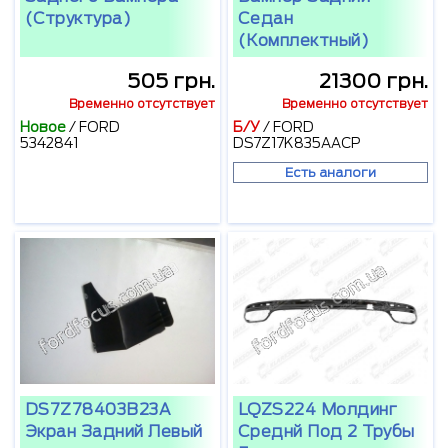
(структура)
Седан
(комплектный)
505 грн.
21300 грн.
Временно отсутствует
Временно отсутствует
Новое
/
FORD
Б/У
/
FORD
5342841
DS7Z17K835AACP
Есть аналоги
DS7Z78403B23A
LQZS224 Молдинг
Экран Задний Левый
Среднй Под 2 Трубы