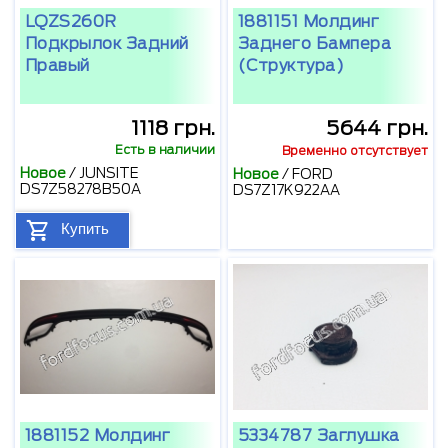
LQZS260R
1881151 Молдинг
Подкрылок Задний
Заднего Бампера
Правый
(структура)
1118 грн.
5644 грн.
Есть в наличии
Временно отсутствует
Новое
/
JUNSITE
Новое
/
FORD
DS7Z58278B50A
DS7Z17K922AA
Купить
1881152 Молдинг
5334787 Заглушка