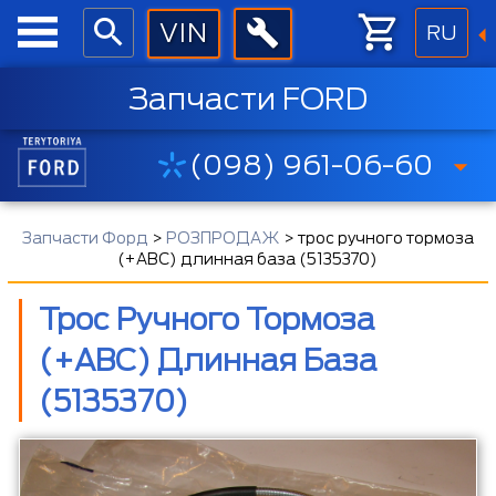
RU
Запчасти FORD
(098) 961-06-60
Запчасти Форд
>
РОЗПРОДАЖ
>
трос ручного тормоза
(+ABC) длинная база (5135370)
Трос Ручного Тормоза
(+ABC) Длинная База
(5135370)