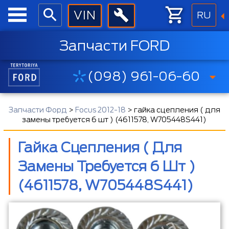
RU
Запчасти FORD
(098) 961-06-60
Запчасти Форд
>
Focus 2012-18
>
гайка сцепления ( для
замены требуется 6 шт ) (4611578, W705448S441)
Гайка Сцепления ( Для
Замены Требуется 6 Шт )
(4611578, W705448S441)