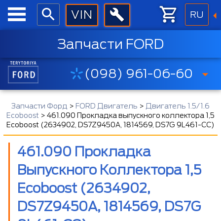
RU
Запчасти FORD
(098) 961-06-60
Запчасти Форд
>
FORD Двигатель
>
Двигатель 1.5/1.6
Ecoboost
>
461.090 Прокладка выпускного коллектора 1,5
Ecoboost (2634902, DS7Z9450A, 1814569, DS7G 9L461-CC)
461.090 Прокладка
Выпускного Коллектора 1,5
Ecoboost (2634902,
DS7Z9450A, 1814569, DS7G