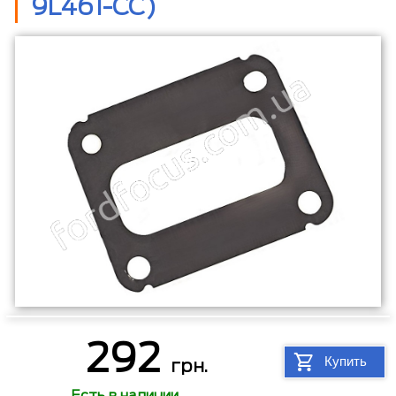
9L461-CC)
292
Купить
грн.
Есть в наличии