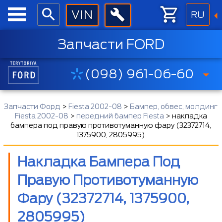
RU
Запчасти FORD
(098) 961-06-60
Запчасти Форд
>
Fiesta 2002-08
>
Бампер, обвес, молдинг
Fiesta 2002-08
>
передний бампер Fiesta
>
накладка
бампера под правую противотуманную фару (32372714,
1375900, 2805995)
Накладка Бампера Под
Правую Противотуманную
Фару (32372714, 1375900,
2805995)