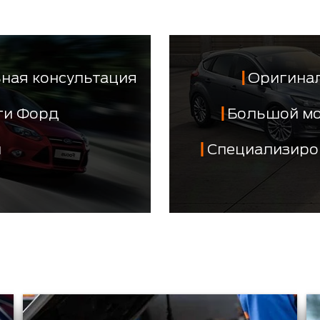
ная консультация
Оригинал
сти Форд
Большой м
й
Специализиро