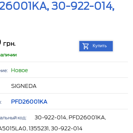
26001KA, 30-922-014,
9
грн.
Купить
наличии
Новое
ние:
SIGNEDA
PFD26001KA
:
30-922-014, PFD26001KA,
альный код:
5015LA0, 1355231, 30-922-014