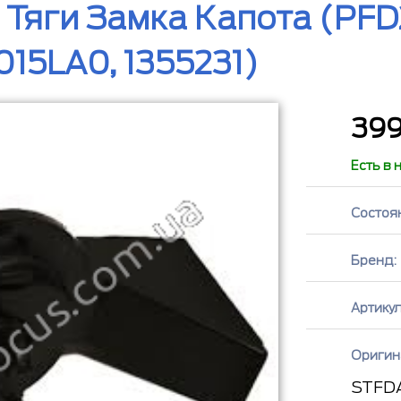
Тяги Замка Капота (PFD
15LA0, 1355231)
39
Есть в 
Состоя
Бренд:
Артикул
Оригин
STFDA