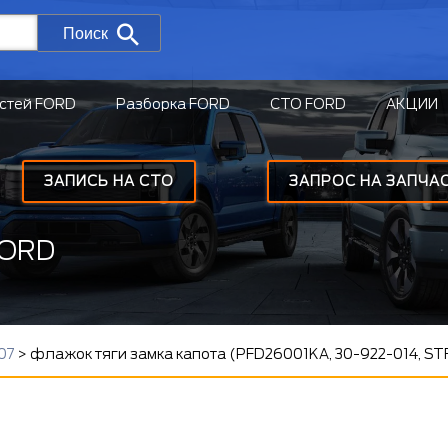
Поиск
стей FORD
Разборка FORD
СТО FORD
АКЦИИ
ЗАПИСЬ НА СТО
ЗАПРОС НА ЗАПЧА
FORD
07
>
флажок тяги замка капота (PFD26001KA, 30-922-014, ST