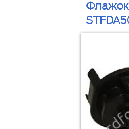
Флажок 
STFDA50