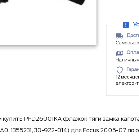
У
Доста
Самовывоз
Опла
Наличными
Гара
12 месяце
електро-
 купить PFD26001KA флажок тяги замка капота
0, 1355231, 30-922-014) для Focus 2005-07 по 