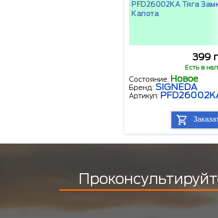
PFD26002KA Тяга Зам
Капота
399 
Есть в на
Новое
Состояние:
SIGNEDA
Бренд:
PFD26002K
Артикул:
Заказа
Проконсультируйт