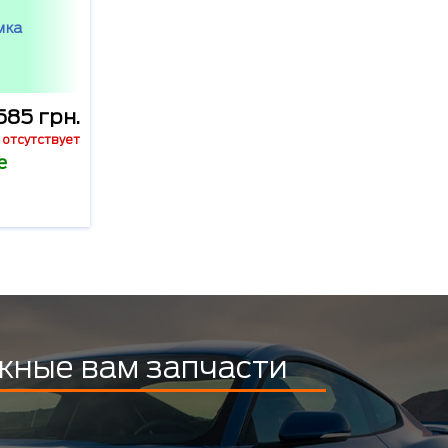
мка
585 грн.
отсутствует
е
жные вам запчасти