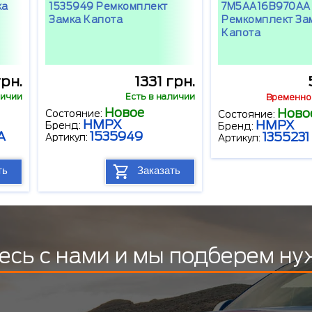
ка
1535949 Ремкомплект
7M5AA16B970AA
Замка Капота
Ремкомплект За
Капота
грн.
1331 грн.
личии
Есть в наличии
Временно 
Новое
Ново
Состояние:
Состояние:
HMPX
HMPX
Бренд:
Бренд:
A
1535949
1355231
Артикул:
Артикул:
ть
Заказать
есь с нами и мы подберем ну