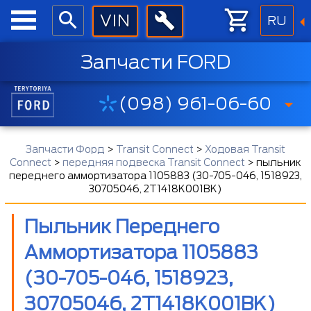
RU
Запчасти FORD
(098) 961-06-60
Запчасти Форд
>
Transit Connect
>
Ходовая Transit
Connect
>
передняя подвеска Transit Connect
>
пыльник
переднего аммортизатора 1105883 (30-705-046, 1518923,
30705046, 2T1418K001BK)
Пыльник Переднего
Аммортизатора 1105883
(30-705-046, 1518923,
30705046, 2T1418K001BK)