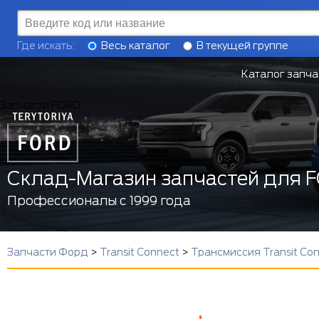
Где искать:
Весь каталог
В текущей группе
Каталог запча
Запчасти FORD
Склад-Магазин запчастей для 
Профессионалы с 1999 года
Запчасти Форд
>
Transit Connect
>
Трансмиссия Transit Co