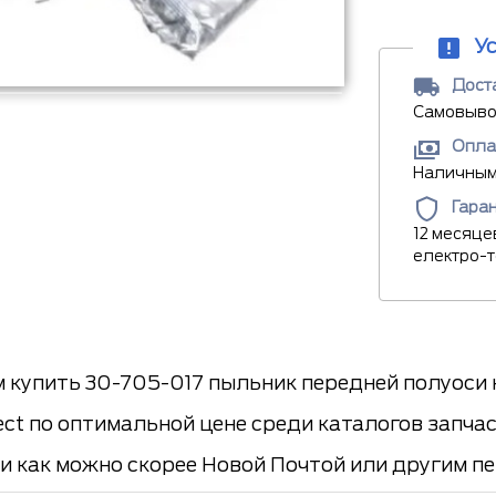
У
Доста
Самовывоз
Опла
Наличными
Гара
12 месяце
електро-
 купить 30-705-017 пыльник передней полуоси на
ect по оптимальной цене среди каталогов запчас
и как можно скорее Новой Почтой или другим пе