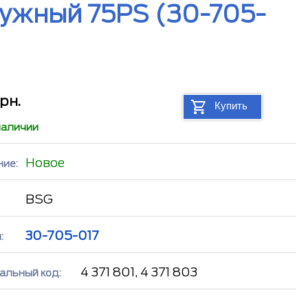
ужный 75PS (30-705-
рн.
Купить
наличии
Новое
ние:
BSG
30-705-017
:
4 371 801, 4 371 803
альный код: