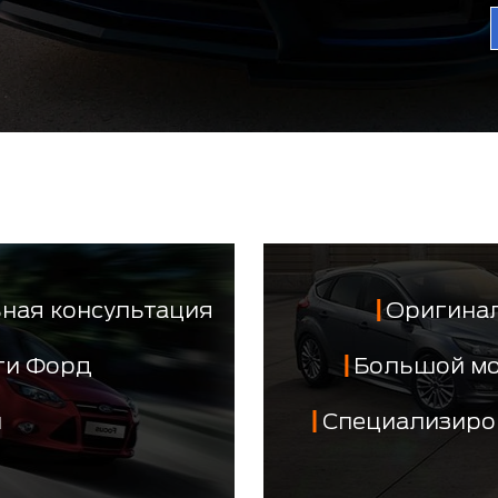
ная консультация
Оригинал
сти Форд
Большой м
й
Специализиро