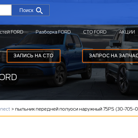
Поиск
стей FORD
Разборка FORD
СТО FORD
АКЦИИ
ЗАПИСЬ НА СТО
ЗАПРОС НА ЗАПЧА
FORD
nnect
>
пыльник передней полуоси наружный 75PS (30-705-017, 