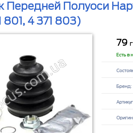
 Передней Полуоси Нар
1 801, 4 371 803)
79
г
Есть в 
Состоя
Бренд:
Артикул
Оригин