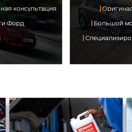
ная консультация
Оригинал
сти Форд
Большой м
й
Специализиро