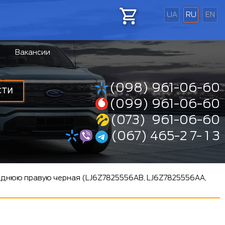
UA
RU
EN
Вакансии
(098) 961-06-60
СТИ
(099) 961-06-60
(073) 961-06-60
(067) 465-2 7- 1 3
заднюю правую черная (LJ6Z7825556AB, LJ6Z7825556AA,