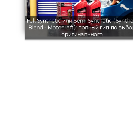
Full Synthetic или Semi Synthetic (Synthe
Blend - Motocraft): полный гид по выбо
оригинального...