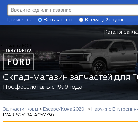
Где искать:
Весь каталог
В текущей группе
Каталог запча
Запчасти FORD
Склад-Магазин запчастей для 
Профессионалы с 1999 года
Запчасти Форд
>
Escape/Kuga 2020-
>
Наружно Внутренняя
LV4B-S25334-AC5YZ9)