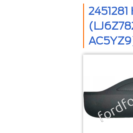
2451281
(LJ6Z78
AC5YZ9