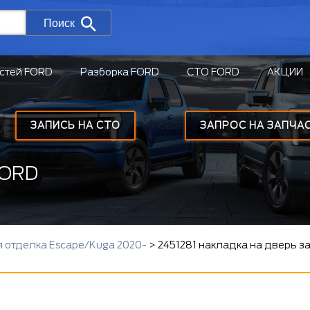
Поиск
стей FORD
Разборка FORD
СТО FORD
АКЦИИ
ЗАПИСЬ НА СТО
ЗАПРОС НА ЗАПЧА
FORD
 отделка Escape/Kuga 2020-
>
2451281 накладка на дверь 