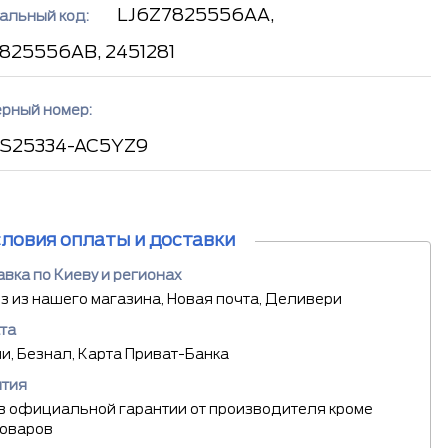
LJ6Z7825556AA,
альный код:
825556AB, 2451281
рный номер:
-S25334-AC5YZ9
словия оплаты и доставки
вка по Киеву и регионах
 из нашего магазина, Новая почта, Деливери
та
, Безнал, Карта Приват-Банка
нтия
в официальной гарантии от производителя кроме
товаров