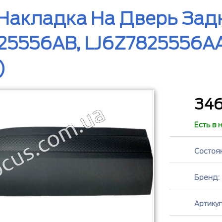
 Накладка На Дверь За
25556AB, LJ6Z7825556AA
)
34
Есть в 
Состоя
Бренд:
Артикул