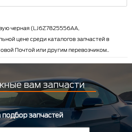
авую черная (LJ6Z7825556AA,
ьной цене среди каталогов запчастей в
Новой Почтой или другим перевозчиком..
жные вам запчасти
а подбор запчастей