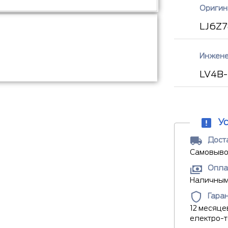
Оригин
LJ6Z7
Инжене
LV4B
У
Доста
Самовывоз
Опла
Наличными
Гара
12 месяце
електро-