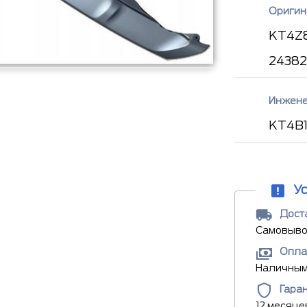
Оригин
KT4Z8
24382
Инжене
KT4B
У
Доста
Самовывоз
Опла
Наличными
Гара
12 месяце