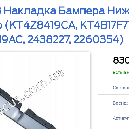
8 Накладка Бампера Ни
 (KT4Z8419CA, KT4B17F7
9AC, 2438227, 2260354)
83
Есть в 
Состоя
Бренд:
Артикул