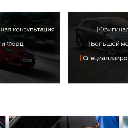
ная консультация
Оригинал
сти Форд
Большой м
й
Специализиро