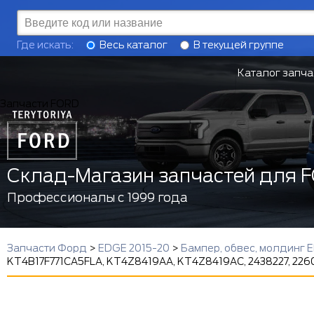
Где искать:
Весь каталог
В текущей группе
Каталог запча
Запчасти FORD
Склад-Магазин запчастей для 
Профессионалы с 1999 года
Запчасти Форд
>
EDGE 2015-20
>
Бампер, обвес, молдинг 
KT4B17F771CA5FLA, KT4Z8419AA, KT4Z8419AC, 2438227, 226