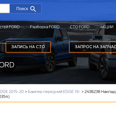
Поиск
стей FORD
Разборка FORD
СТО FORD
АКЦИИ
ЗАПИСЬ НА СТО
ЗАПРОС НА ЗАПЧА
FORD
EDGE 2015-20
>
Бампер передний EDGE 19-
>
2438238 Наклад
0354)