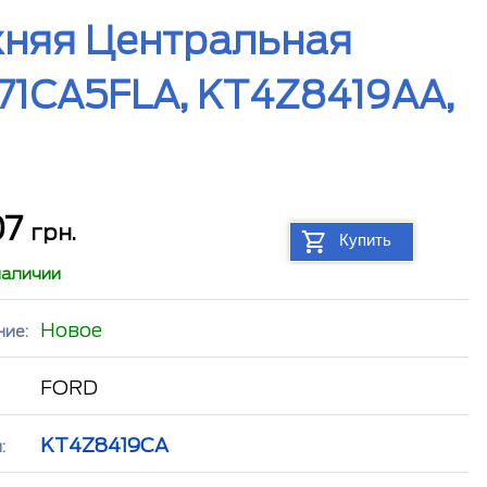
жняя Центральная
71CA5FLA, KT4Z8419AA,
07
грн.
Купить
наличии
Новое
ние:
FORD
KT4Z8419CA
: