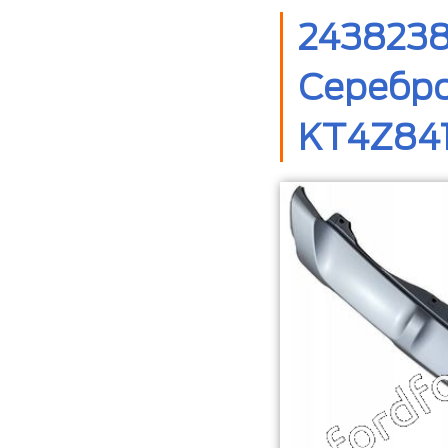
243823
Серебро
KT4Z841