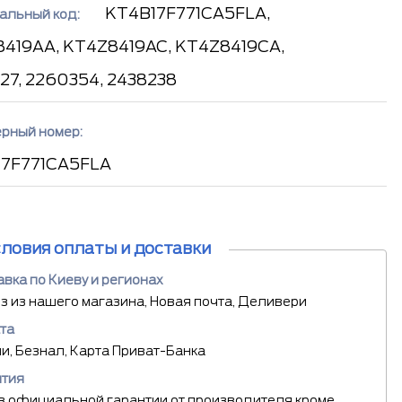
KT4B17F771CA5FLA,
альный код:
419AA, KT4Z8419AC, KT4Z8419CA,
27, 2260354, 2438238
рный номер:
17F771CA5FLA
словия оплаты и доставки
вка по Киеву и регионах
 из нашего магазина, Новая почта, Деливери
та
, Безнал, Карта Приват-Банка
нтия
в официальной гарантии от производителя кроме