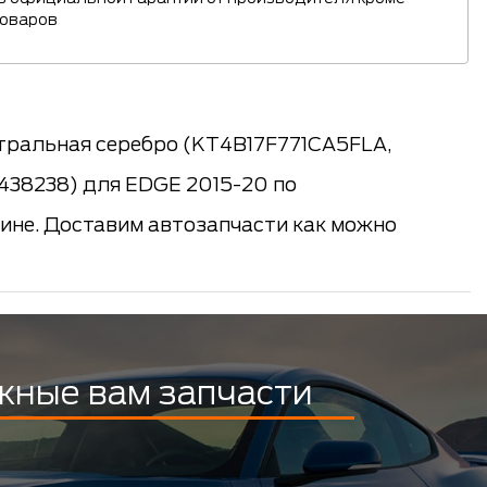
товаров
тральная серебро (KT4B17F771CA5FLA,
438238) для EDGE 2015-20 по
аине. Доставим автозапчасти как можно
жные вам запчасти