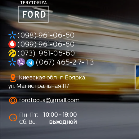
(098) 961-06-60
(099) 961-06-60
(073) 961-06-60
(067) 465-2 7- 1 3
Киевская обл., г. Боярка,
ул. Магистральная 117
fordfocus@gmail.com
Пн-Пт:
10:00 - 18:00
Сб, Вс:
выходной