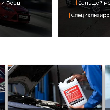
сти Форд
Большой м
й
Специализиро