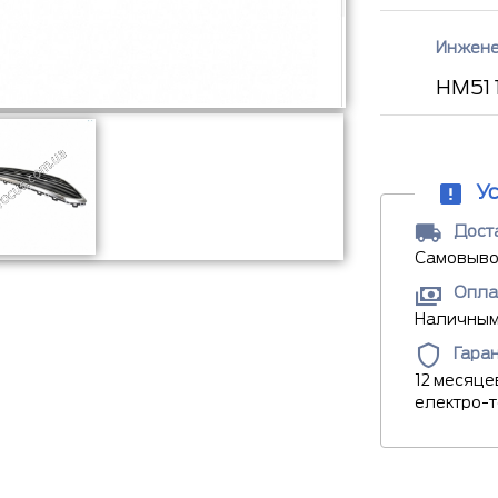
Инжене
HM51
У
Доста
Самовывоз
Опла
Наличными
Гара
12 месяце
електро-