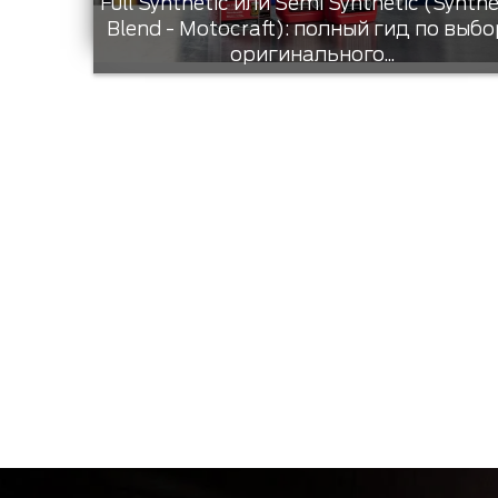
Full Synthetic или Semi Synthetic (Synthe
Blend - Motocraft): полный гид по выбо
оригинального...