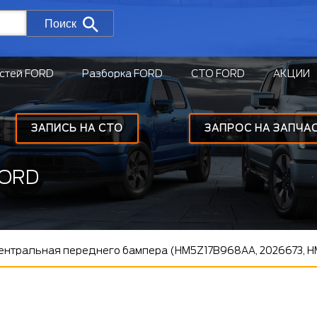
Поиск
стей FORD
Разборка FORD
СТО FORD
АКЦИИ
ЗАПИСЬ НА СТО
ЗАПРОС НА ЗАПЧА
FORD
ентральная переднего бампера (HM5Z17B968AA, 2026673, 