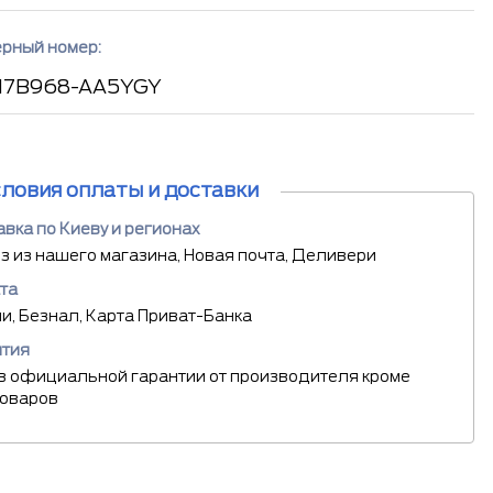
рный номер:
 17B968-AA5YGY
словия оплаты и доставки
вка по Киеву и регионах
 из нашего магазина, Новая почта, Деливери
та
, Безнал, Карта Приват-Банка
нтия
в официальной гарантии от производителя кроме
товаров