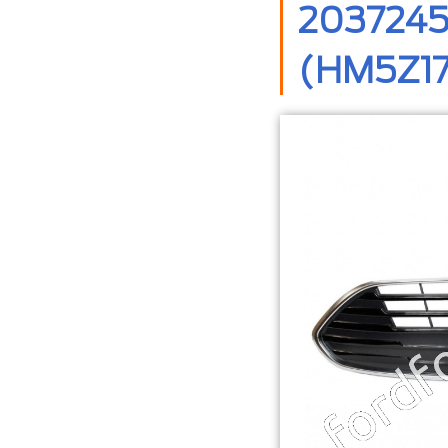
2037245
(HM5Z17