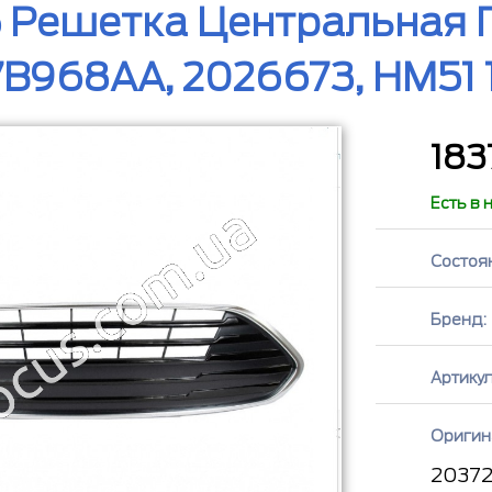
 Решетка Центральная 
B968AA, 2026673, HM51
183
Есть в 
Состоя
Бренд:
Артикул
Оригин
2037