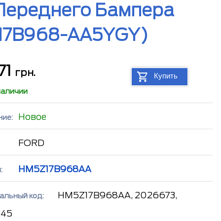
Переднего Бампера
 17B968-AA5YGY)
71
грн.
Купить
наличии
Новое
ние:
FORD
HM5Z17B968AA
:
HM5Z17B968AA, 2026673,
альный код:
245