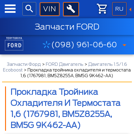
RU
Запчасти FORD
(098) 961-06-60
Запчасти Форд
>
FORD Двигатель
>
Двигатель 1.5/1.6
Ecoboost
>
Прокладка тройника охладителя и термостата
1,6 (1767981, BM5Z8255A, BM5G 9K462-AA)
Прокладка Тройника
Охладителя И Термостата
1,6 (1767981, BM5Z8255A,
BM5G 9K462-AA)