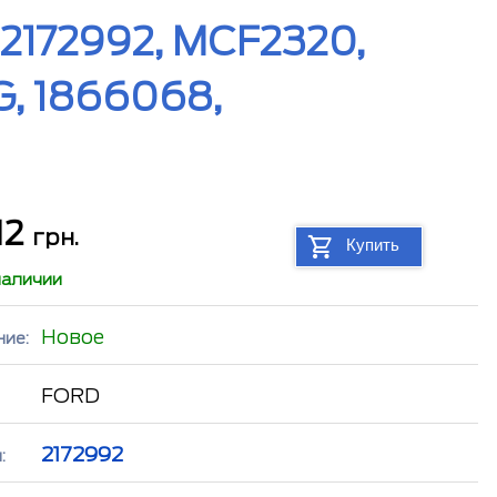
2172992, MCF2320,
, 1866068,
12
грн.
Купить
наличии
Новое
ние:
FORD
2172992
: