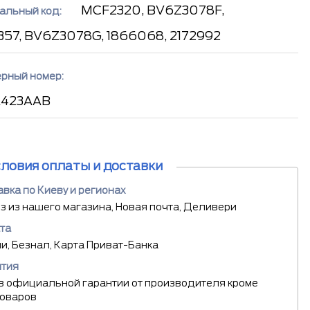
MCF2320, BV6Z3078F,
альный код:
57, BV6Z3078G, 1866068, 2172992
рный номер:
A423AAB
словия оплаты и доставки
вка по Киеву и регионах
 из нашего магазина, Новая почта, Деливери
та
, Безнал, Карта Приват-Банка
нтия
в официальной гарантии от производителя кроме
товаров