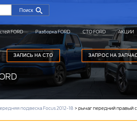
Поиск
стей FORD
Разборка FORD
СТО FORD
АКЦИИ
ЗАПИСЬ НА СТО
ЗАПРОС НА ЗАПЧА
FORD
ередняя подвеска Focus 2012-18
>
рычаг передний правый ст