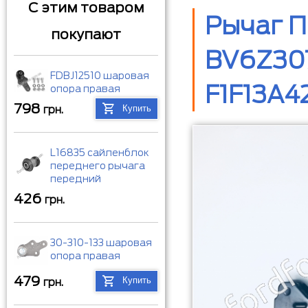
С этим товаром
Рычаг П
покупают
BV6Z307
FDBJ12510 шаровая
F1F13A4
опора правая
798
Купить
грн.
L16835 сайленблок
переднего рычага
передний
426
грн.
30-310-133 шаровая
опора правая
479
Купить
грн.