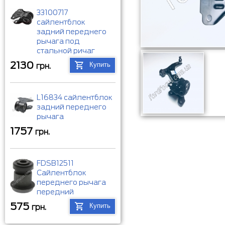
33100717
сайлентблок
задний переднего
рычага под
стальной ричаг
2130
Купить
грн.
L16834 сайлентблок
задний переднего
рычага
1757
грн.
FDSB12511
Сайлентблок
переднего рычага
передний
575
Купить
грн.