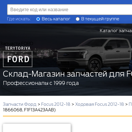
Где искать:
Весь каталог
В текущей группе
Каталог запча
Запчасти FORD
Склад-Магазин запчастей для 
Профессионалы с 1999 года
Запчасти Форд
>
Focus 2012-18
>
Ходовая Focus 2012-18
>
П
1866068, F1F13A423AAB)