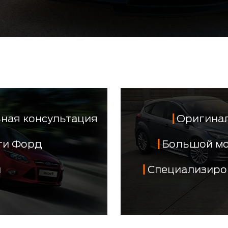
ная консультация
Оригинал
сти Форд
Большой м
й
Специализиро