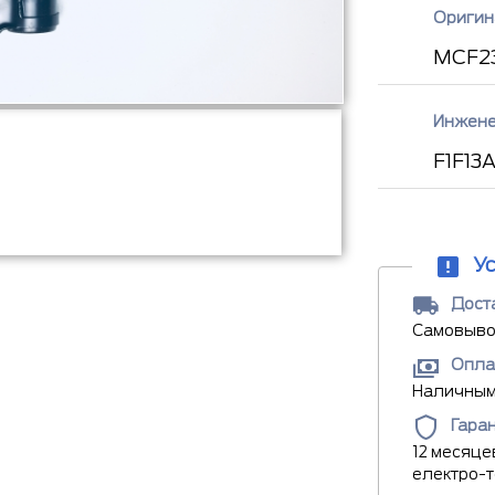
Оригин
MCF23
Инжене
F1F13
У
Доста
Самовывоз
Опла
Наличными
Гара
12 месяце
електро-