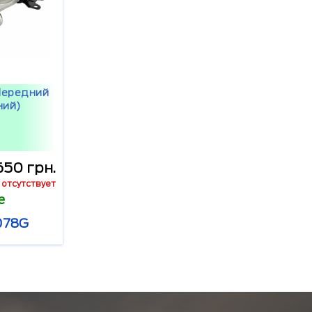
Передний
ний)
650 грн.
отсутствует
е
078G