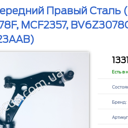
ередний Правый Сталь (
8F, MCF2357, BV6Z3078G
23AAB)
133
Есть в 
Состоя
Бренд:
Артикул