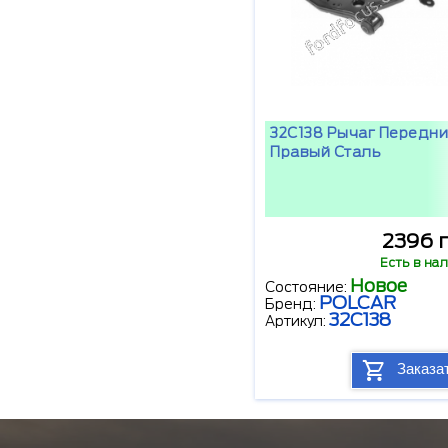
32C138 Рычаг Передн
Правый Сталь
2396 г
Есть в на
Новое
Состояние:
POLCAR
Бренд:
32C138
Артикул:
Заказа