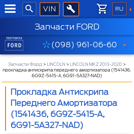
RU
Запчасти FORD
(098) 961-06-60
Запчасти Форд
>
LINCOLN
>
LINCOLN MKZ 2013-2020
>
прокладка антискрипа переднего амортизатора (1541436,
6G9Z-5415-A, 6G91-5A327-NAD)
Прокладка Антискрипа
Переднего Амортизатора
(1541436, 6G9Z-5415-A,
6G91-5A327-NAD)