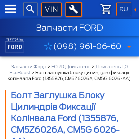
RU
Запчасти FORD
(098) 961-06-60
Запчасти Форд
>
FORD Двигатель
>
Двигатель 1,0
EcoBoost
>
Болт заглушка блоку цилиндрів фиксації
колінвала Ford (1355876, CM5Z6026A, CM5G 6026-AA)
Болт Заглушка Блоку
Цилиндрів Фиксації
Колінвала Ford (1355876,
CM5Z6026A, CM5G 6026-