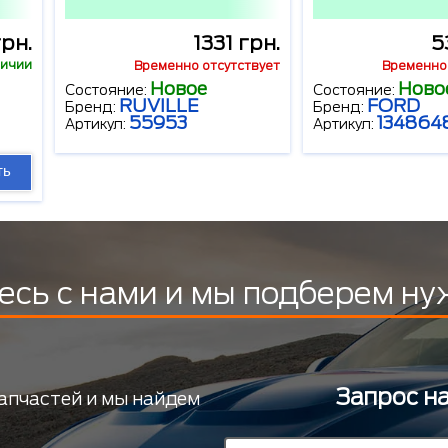
грн.
1331 грн.
5
личии
Временно отсутствует
Временно 
Новое
Ново
Состояние:
Состояние:
RUVILLE
FORD
Бренд:
Бренд:
55953
134864
Артикул:
Артикул:
ть
есь с нами и мы подберем ну
Запрос н
апчастей и мы найдем