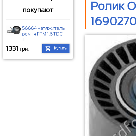
Ролик О
покупают
1690270
56664 натяжитель
ремня ГРМ 1.6TDCi
11-
1331
Купить
грн.