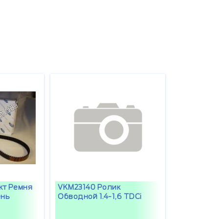
кт Ремня
VKM23140 Ролик
ень
Обводной 1.4-1,6 TDCi