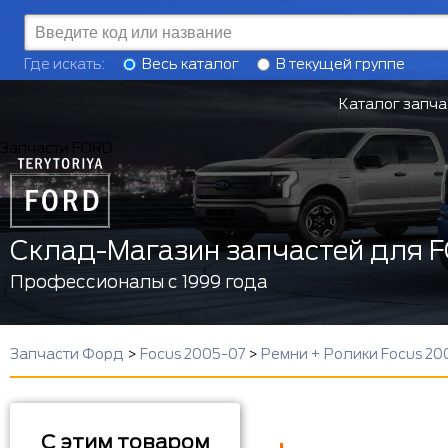
Где искать:
Весь каталог
В текущей группе
Каталог запча
Запчасти FORD
Склад-Магазин запчастей для 
Профессионалы с 1999 года
Запчасти Форд
>
Focus 2005-07
>
Ремни + Ролики Focus 20
С этим товаром