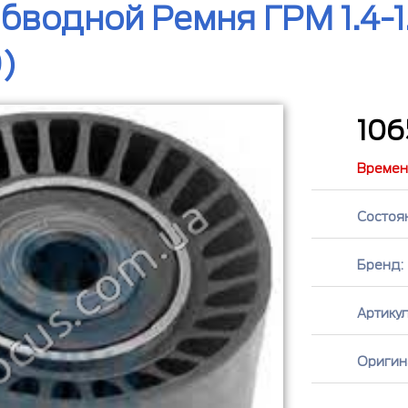
бводной Ремня ГРМ 1.4-1.
)
10
Времен
Состоя
Бренд:
Артикул
Оригин