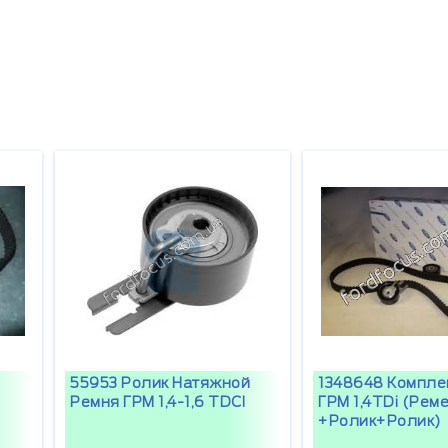
55953 Ролик Натяжной
1348648 Компле
Ремня ГРМ 1,4-1,6 TDCI
ГРМ 1,4TDi (рем
+ролик+ролик)