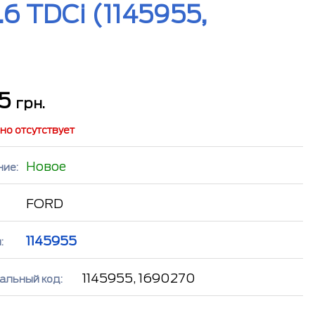
6 TDCi (1145955,
65
грн.
но отсутствует
Новое
ние:
FORD
1145955
:
1145955, 1690270
альный код: