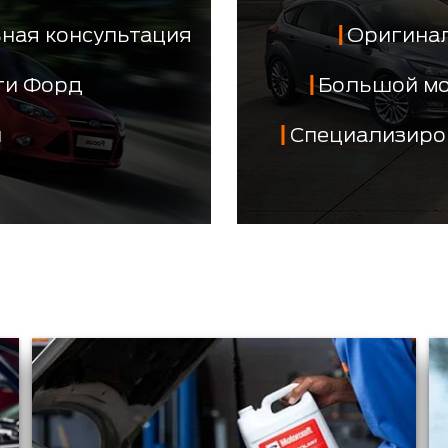
ная консультация
Оригинал
сти Форд
Большой м
й
Специализиро