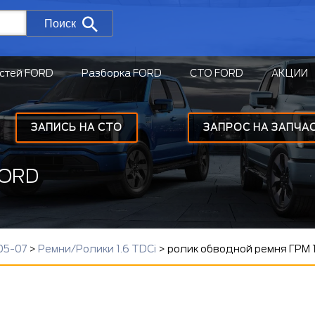
Поиск
стей FORD
Разборка FORD
СТО FORD
АКЦИИ
ЗАПИСЬ НА СТО
ЗАПРОС НА ЗАПЧА
FORD
05-07
>
Ремни/Ролики 1.6 TDCi
>
ролик обводной ремня ГРМ 1.